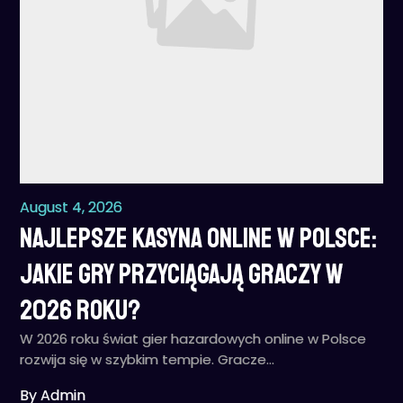
August 4, 2026
Najlepsze kasyna online w Polsce:
jakie gry przyciągają graczy w
2026 roku?
W 2026 roku świat gier hazardowych online w Polsce
rozwija się w szybkim tempie. Gracze…
By Admin