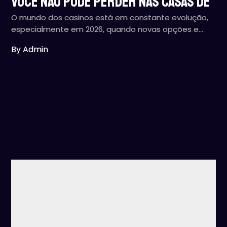
você não pode perder nas casas de
O mundo dos casinos está em constante evolução,
especialmente em 2026, quando novas opções e…
By Admin