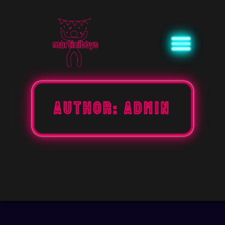
Skip
to
content
Author:
admin