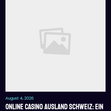
August 4, 2026
Online Casino Ausland Schweiz: Ein