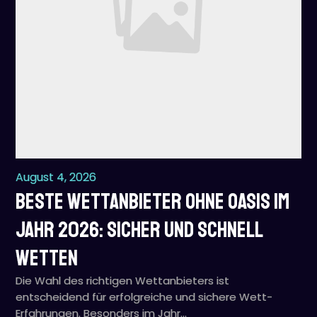
August 4, 2026
Beste Wettanbieter ohne OASIS im
Jahr 2026: Sicher und schnell
wetten
Die Wahl des richtigen Wettanbieters ist
entscheidend für erfolgreiche und sichere Wett-
Erfahrungen. Besonders im Jahr…