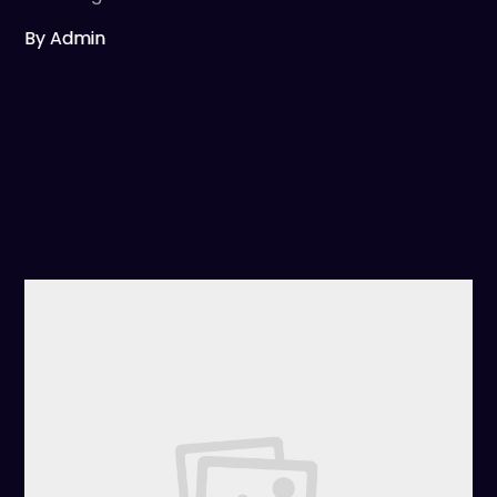
By Admin