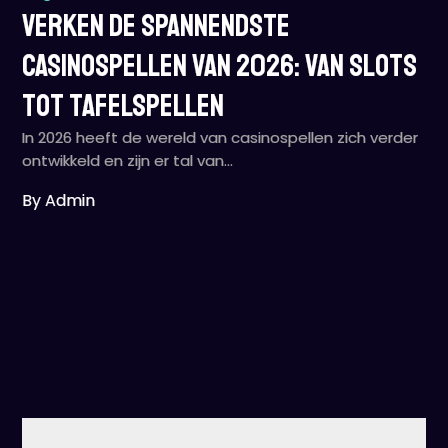
Verken de spannendste
casinospellen van 2026: van slots
tot tafelspellen
In 2026 heeft de wereld van casinospellen zich verder
ontwikkeld en zijn er tal van…
By Admin